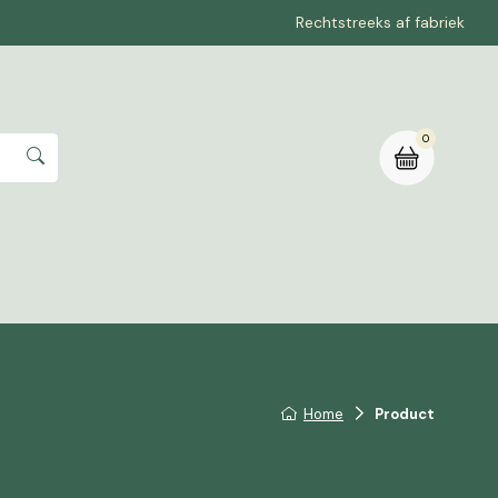
Rechtstreeks af fabriek
0
rte aanvragen
Home
Product