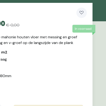
00
€ 0,00
In voorraad
 mahonie houten vloer met messing en groef
ng en v-groef op de langszijde van de plank
er m2
raag
 180mm