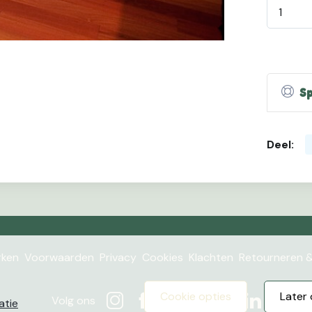
Sp
Deel:
ken
Voorwaarden
Privacy
Cookies
Klachten
Retourneren &
cookie opties
late
Volg ons
atie