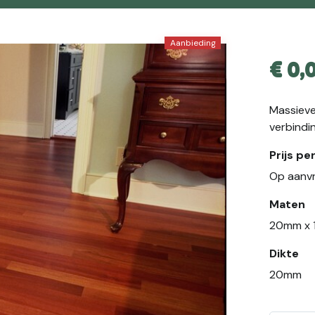
Aanbieding
€
0,
Massieve
verbindi
Prijs p
Op aanv
Maten
20mm x
Dikte
20mm