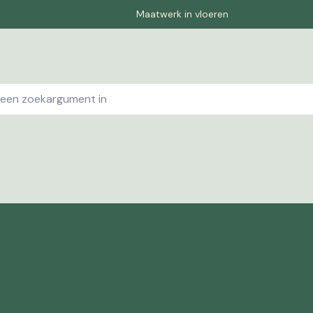
Maatwerk in vloeren
ebshop
Contact
Winkelwagen
Pagina-1
Offe