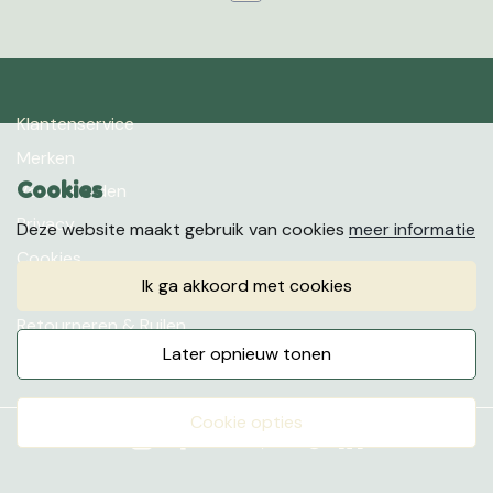
Klantenservice
Merken
Cookies
Voorwaarden
Privacy
Deze website maakt gebruik van cookies
meer informatie
Cookies
ik ga akkoord met cookies
Klachten
Retourneren & Ruilen
later opnieuw tonen
Favorieten
cookie opties