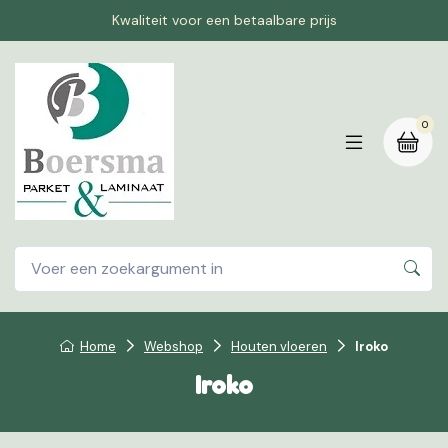
Kwaliteit voor een betaalbare prijs
0
Home
Webshop
Houten vloeren
Iroko
Iroko