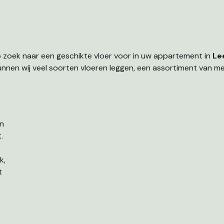
p zoek naar een geschikte vloer voor in uw appartement in
Le
nnen wij veel soorten vloeren leggen, een assortiment van m
en
.
k,
t