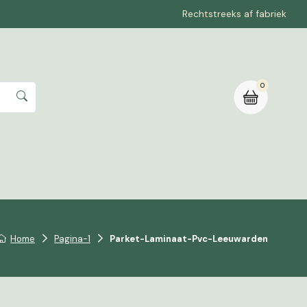
Rechtstreeks af fabriek
0
rte aanvragen
Home
Pagina-1
Parket-Laminaat-Pvc-Leeuwarden