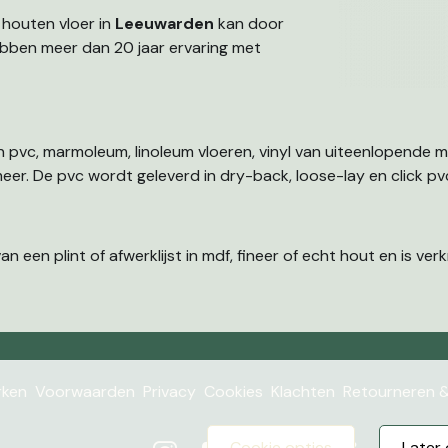
 houten vloer in
Leeuwarden
kan door
ben meer dan 20 jaar ervaring met
n pvc, marmoleum, linoleum vloeren, vinyl van uiteenlopende 
eer. De pvc wordt geleverd in dry-back, loose-lay en click pv
en plint of afwerklijst in mdf, fineer of echt hout en is verkr
ken
Voorwaarden
Privacy
Cookies
Klachten
Retourneren &
cookie opties
late