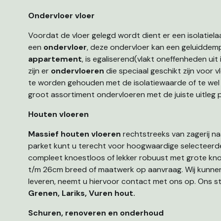
Ondervloer vloer
Voordat de vloer gelegd wordt dient er een isolatie
een
ondervloer
, deze ondervloer kan een geluidde
appartement
, is egaliserend(vlakt oneffenheden uit
zijn er
ondervloeren
die speciaal geschikt zijn voor v
te worden gehouden met de isolatiewaarde of te wel 
groot assortiment ondervloeren met de juiste uitleg p
Houten vloeren
Massief houten vloeren
rechtstreeks van zagerij n
parket kunt u terecht voor hoogwaardige selecteer
compleet knoestloos of lekker robuust met grote kno
t/m 26cm breed of maatwerk op aanvraag. Wij kunne
leveren, neemt u hiervoor contact met ons op. Ons s
Grenen, Lariks, Vuren hout.
Schuren, renoveren en onderhoud