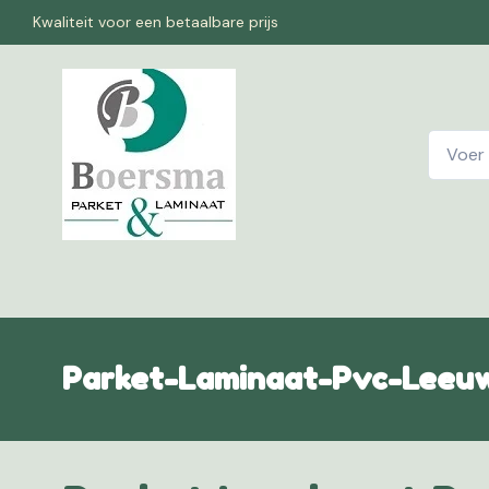
Kwaliteit voor een betaalbare prijs
Home
W
Parket-Laminaat-Pvc-Leeu