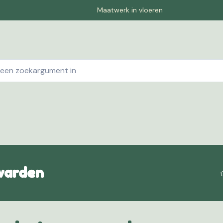
Maatwerk in vloeren
ebshop
Contact
Winkelwagen
Pagina-1
Offe
warden