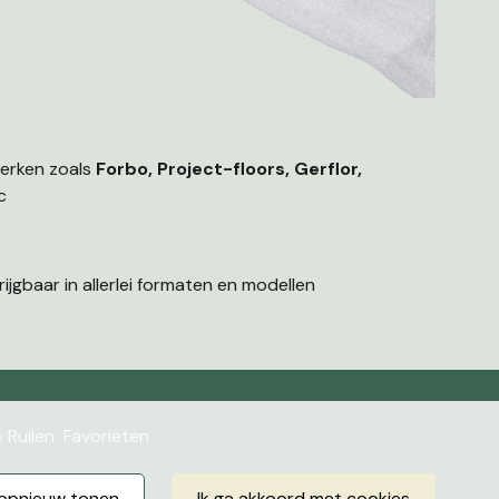
merken zoals
Forbo, Project-floors, Gerflor,
c
ijgbaar in allerlei formaten en modellen
 Ruilen
Favorieten
r opnieuw tonen
ik ga akkoord met cookies