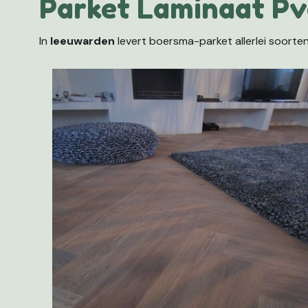
Parket Laminaat Pv
In
leeuwarden
levert boersma-parket allerlei soorte