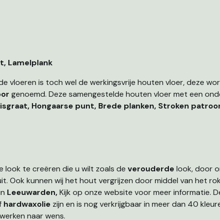
t, Lamelplank
e vloeren is toch wel de werkingsvrije houten vloer, deze wo
oor
genoemd. Deze samengestelde houten vloer met een onder
isgraat, Hongaarse punt, Brede planken, Stroken patroo
ook te creëren die u wilt zoals de
verouderde
look, door 
it. Ook kunnen wij het hout vergrijzen door middel van het rok
in
Leeuwarden,
Kijk op onze website voor meer informatie.
D
f
hardwaxolie
zijn en is nog verkrijgbaar in meer dan 40 kleure
werken naar wens.