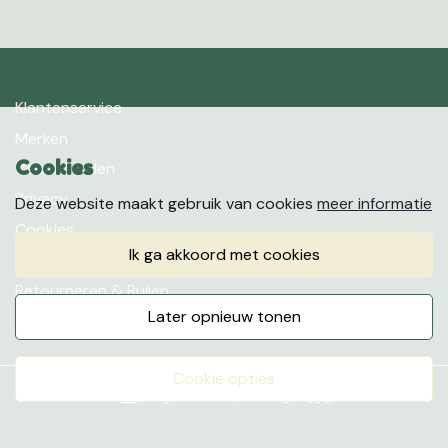
Klantenservice
Merken
Cookies
Voorwaarden
Privacy
Deze website maakt gebruik van cookies
meer informatie
Cookies
ik ga akkoord met cookies
Klachten
Retourneren & Ruilen
later opnieuw tonen
Favorieten
cookie opties