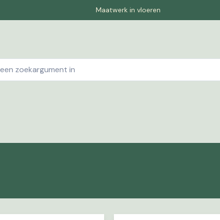
Maatwerk in vloeren
ebshop
Contact
Winkelwagen
Pagina-1
Offe