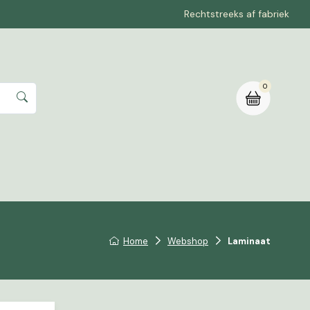
Rechtstreeks af fabriek
0
rte aanvragen
Home
Webshop
Laminaat