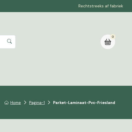
Rechtstreeks af fabriek
0
rte aanvragen
Home
Pagina-1
Parket-Laminaat-Pvc-Friesland