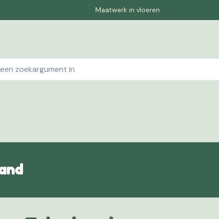
Maatwerk in vloeren
ebshop
Contact
Winkelwagen
Pagina-1
Offe
land