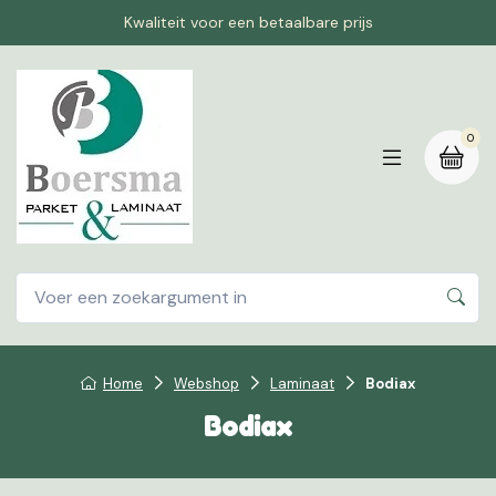
Kwaliteit voor een betaalbare prijs
0
Home
Webshop
Laminaat
Bodiax
Bodiax