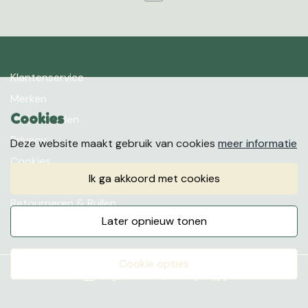
Klantenservice
Merken
Cookies
Voorwaarden
Privacy
Deze website maakt gebruik van cookies
meer informatie
Cookies
ik ga akkoord met cookies
Klachten
Retourneren & Ruilen
later opnieuw tonen
Favorieten
cookie opties