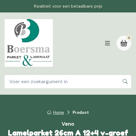
Kwaliteit voor een betaalbare prijs
0
Home
Product
Veno
Lamelparket 26cm A 12+4 v-groef