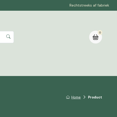
Rechtstreeks af fabriek
0
rte aanvragen
Home
Product