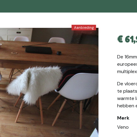
Aanbieding
€
61,
De 16mm 
europees
multiplex
De vloer
te plaat
warmte l
hebben e
Merk
Veno