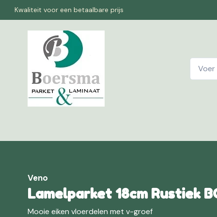
Kwaliteit voor een betaalbare prijs
Home
W
Veno
Lamelparket 18cm Rustiek B
Mooie eiken vloerdelen met v-groef