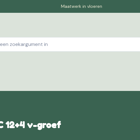
Maatwerk in vloeren
ebshop
Contact
Winkelwagen
Pagina-1
Offe
C 12+4 v-groef