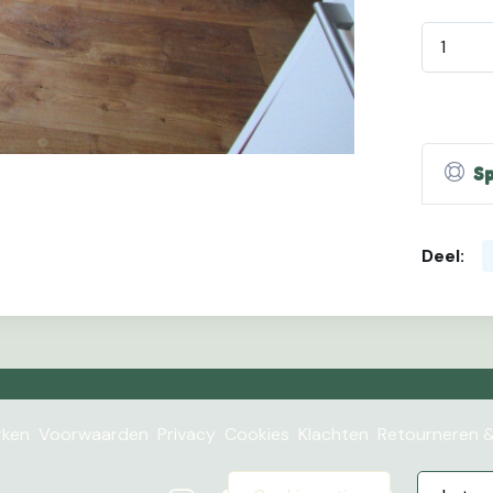
Sp
Deel:
ken
Voorwaarden
Privacy
Cookies
Klachten
Retourneren &