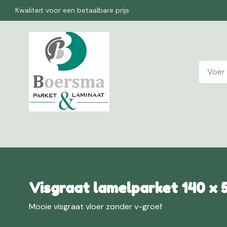
Kwaliteit voor een betaalbare prijs
Home
W
Visgraat lamelparket 140 x 
Mooie visgraat vloer zonder v-groef