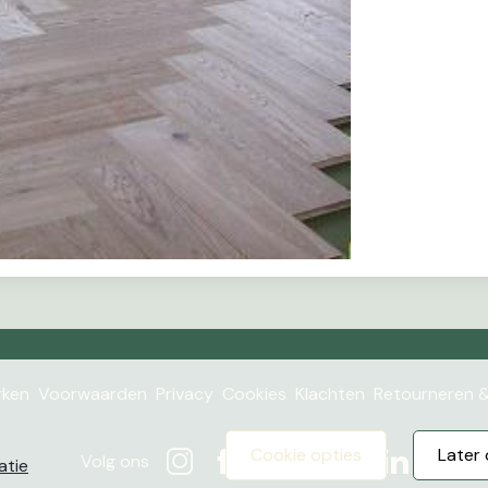
ken
Voorwaarden
Privacy
Cookies
Klachten
Retourneren &
cookie opties
late
Volg ons
atie