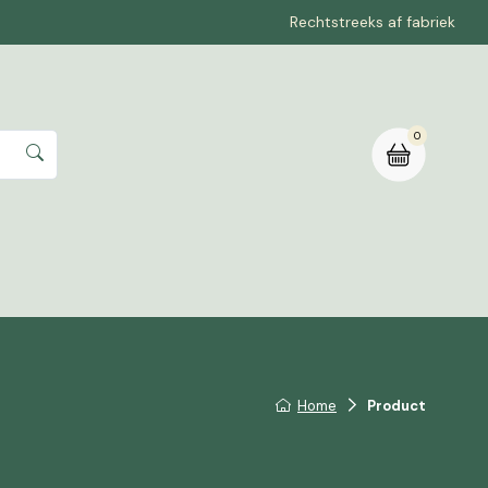
Rechtstreeks af fabriek
0
rte aanvragen
Home
Product