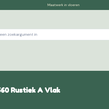
Maatwerk in vloeren
ebshop
Contact
Winkelwagen
Pagina-1
Offe
560 Rustiek A Vlak