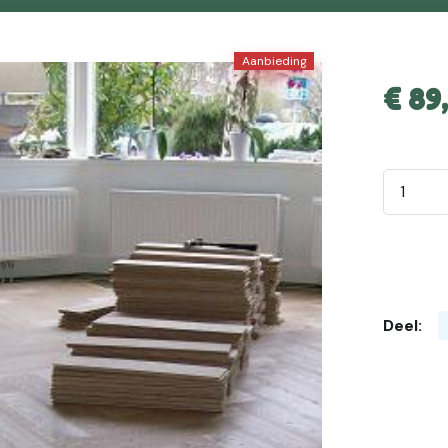
Aanbieding
€
89
Deel: