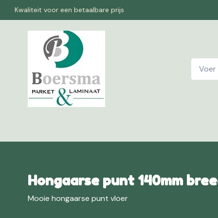
Kwaliteit voor een betaalbare prijs
Home
W
Hongaarse punt 140mm breed
Mooie hongaarse punt vloer