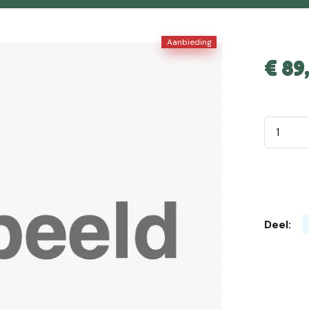
Aanbieding
€
89
Deel: