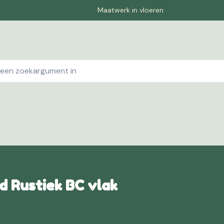
Maatwerk in vloeren
ebshop
Contact
Winkelwagen
Pagina-1
Offe
 Rustiek BC vlak