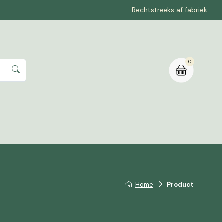
Rechtstreeks af fabriek
0
rte aanvragen
Home
Product