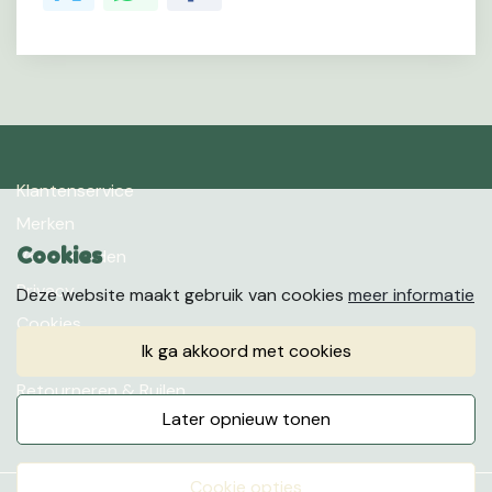
Klantenservice
Merken
Cookies
Voorwaarden
Privacy
Deze website maakt gebruik van cookies
meer informatie
Cookies
ik ga akkoord met cookies
Klachten
Retourneren & Ruilen
later opnieuw tonen
Favorieten
cookie opties