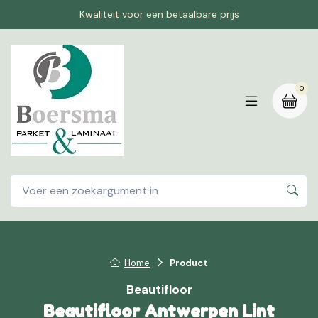
Kwaliteit voor een betaalbare prijs
0
Home
Product
Beautifloor
Beautifloor Antwerpen Lint