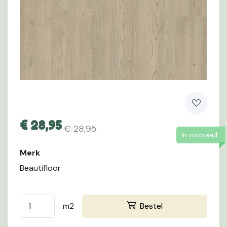
€
28,95
€ 28,95
In voorraad
Merk
Beautifloor
m2
Bestel