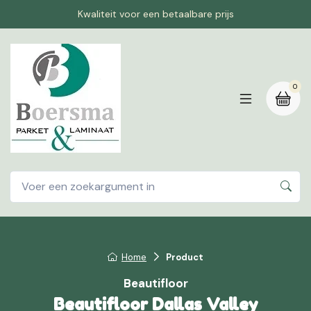
Kwaliteit voor een betaalbare prijs
0
Home
Product
Beautifloor
Beautifloor Dallas Valley