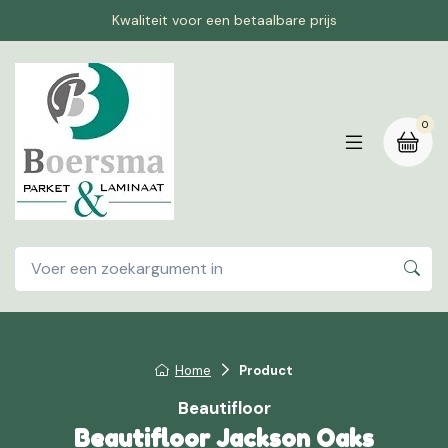
Kwaliteit voor een betaalbare prijs
0
Home
Product
Beautifloor
Beautifloor Jackson Oaks