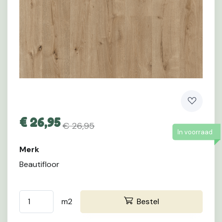
€
26,95
€ 26,95
In voorraad
Merk
Beautifloor
m2
Bestel