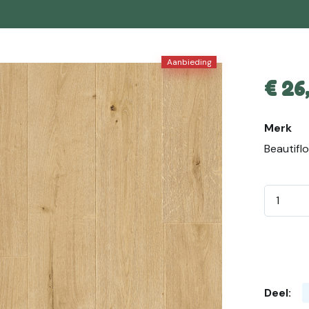
Aanbieding
€
26
Merk
Beautifl
Deel: