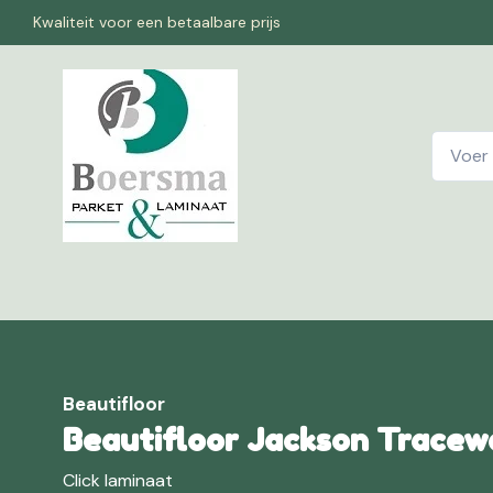
Kwaliteit voor een betaalbare prijs
Home
W
Beautifloor
Beautifloor Jackson Tracew
Click laminaat