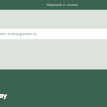
Maatwerk in vloeren
ebshop
Contact
Winkelwagen
Pagina-1
Offe
ay