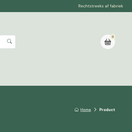
Rechtstreeks af fabriek
0
rte aanvragen
Home
Product