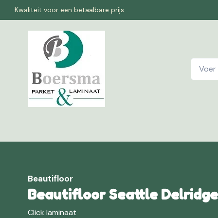
Kwaliteit voor een betaalbare prijs
Home
W
Beautifloor
Beautifloor Seattle Delridge
Click laminaat