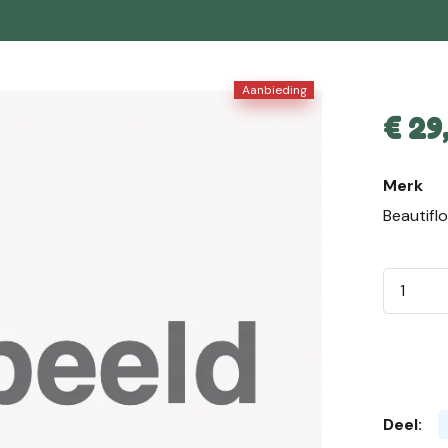
Aanbieding
€
29
Merk
Beautifl
Deel: