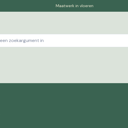
Maatwerk in vloeren
ebshop
Contact
Winkelwagen
Pagina-1
Offe