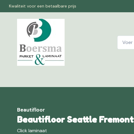
Kwaliteit voor een betaalbare prijs
Home
W
Beautifloor
Beautifloor Seattle Fremont
Click laminaat