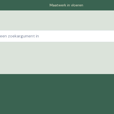
Maatwerk in vloeren
ebshop
Contact
Winkelwagen
Pagina-1
Offe