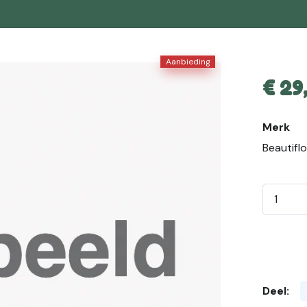
Aanbieding
€
29
Merk
Beautifl
Deel: