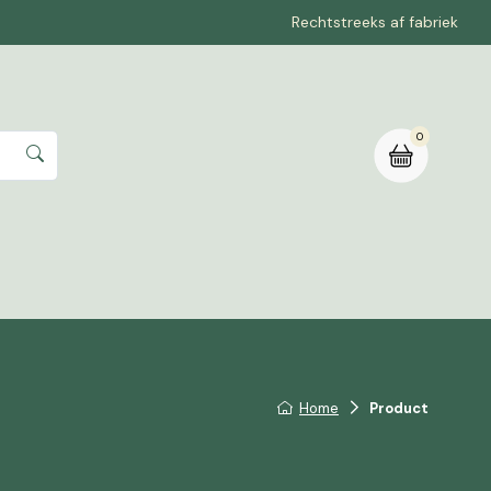
Rechtstreeks af fabriek
0
rte aanvragen
Home
Product