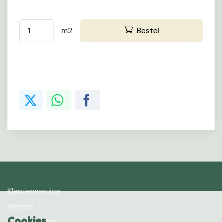
m2
Bestel
Klantenservice
Merken
Cookies
Voorwaarden