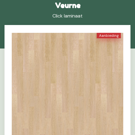
Veurne
Click laminaat
Aanbieding