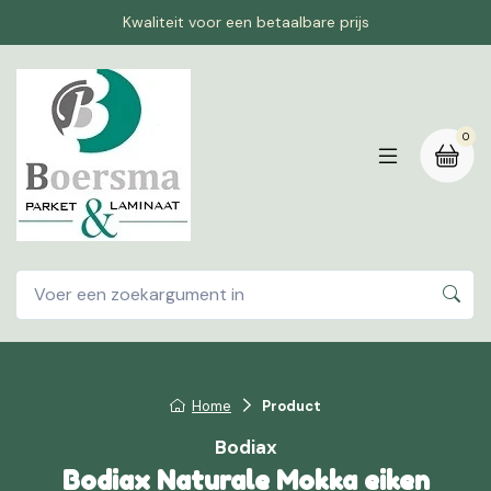
Kwaliteit voor een betaalbare prijs
0
Home
Product
Bodiax
Bodiax Naturale Mokka eiken