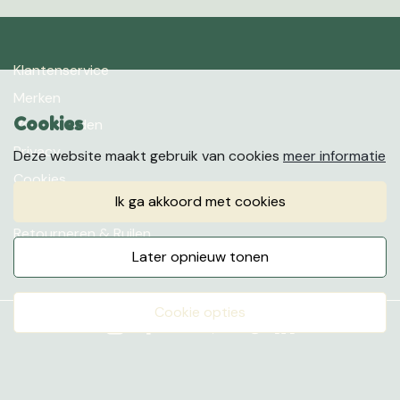
Klantenservice
Merken
Cookies
Voorwaarden
Privacy
Deze website maakt gebruik van cookies
meer informatie
Cookies
ik ga akkoord met cookies
Klachten
Retourneren & Ruilen
later opnieuw tonen
Favorieten
cookie opties