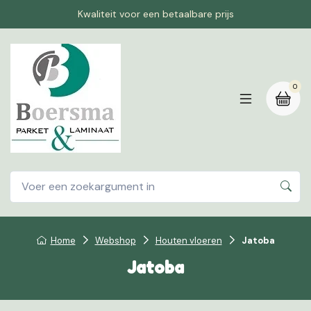
Kwaliteit voor een betaalbare prijs
0
Home
Webshop
Houten vloeren
Jatoba
Jatoba