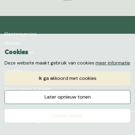
Klantenservice
Merken
Cookies
Voorwaarden
Privacy
Deze website maakt gebruik van cookies
meer informatie
Cookies
ik ga akkoord met cookies
Klachten
Retourneren & Ruilen
later opnieuw tonen
Favorieten
cookie opties