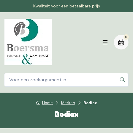
Kwaliteit voor een betaalbare prijs
0
Home
Merken
Bodiax
Bodiax